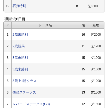
石狩特別
12
8
芝1800
2回新潟6日目
レース名
Ｒ
頭
距離
2歳未勝利
1
16
芝2000
2歳新馬
2
11
芝1200
3歳未勝利
3
15
ダ1200
3歳未勝利
4
15
ダ1800
3歳上1勝クラス
5
15
ダ1200
佐渡ステークス
6
13
芝1800
レパードステークス(G3)
7
12
ダ1800