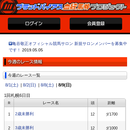
亀谷敬正オフィシャル競馬サロン 新規サロンメンバーを募集中
です！
2019.05.05
今週のレース一覧
8/1(土)
|
8/2(日)
|
8/8(土)
|
8/9(日)
1回札幌6日目
レース名
Ｒ
頭
距離
2歳未勝利
1
12
ダ1700
3歳未勝利
2
12
ダ1000