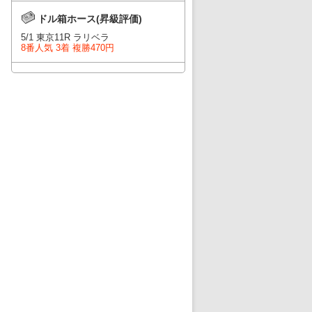
ドル箱ホース(昇級評価)
5/1 東京11R ラリベラ
8番人気 3着 複勝470円