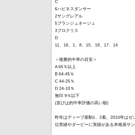
C
6ハピネスダンサー
2サングレアル
5ブランジュネージュ
3プロクリス
D
11、16、1、8、15、18、17、14
＜複勝的中率の目安＞
A 65％以上
B 64-45％
C 44-25％
D 24-10％
無印 9％以下
(並びは的中率評価の高い順)
昨年はディープ産駒1、2着。2010年は
位実績やダービーに実績がある本格派サン