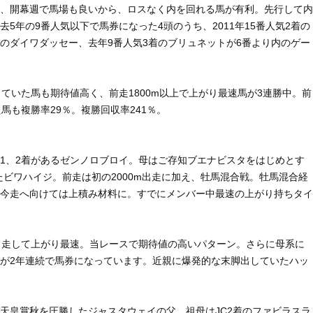
、開幕週で馬場も良いから、ロスなく内を回れる馬が有利。先行して内
5年の9番人気以下で馬券になった4頭のうち、2011年15番人気2着の
3着のダイワダッセー、去年9番人気3着のブリュネットが6番より内のゲー
っていた馬も期待値高く、前走1800m以上で上がり最速馬が3連勝中。前
馬も複勝率29％。複勝回収率241％。
1、2着があるゼンノロブロイ。母はご存知ブエナビスタをはじめとす
たビワハイジ。前走は初の2000m出走に加え、牡馬混合戦。牡馬混合経
今走へ向けては上積み材料に。すでにメンバー中最速の上がり持ちタイ
に出走して上がり最速。当レースで期待値の高いパターン。さらに母系に
が2年連続で馬券になっています。近親に爆発的な末脚出していたハッ
天皇賞秋を圧勝したジャスタウェイの父。祖母はJC2着のファビラスラ