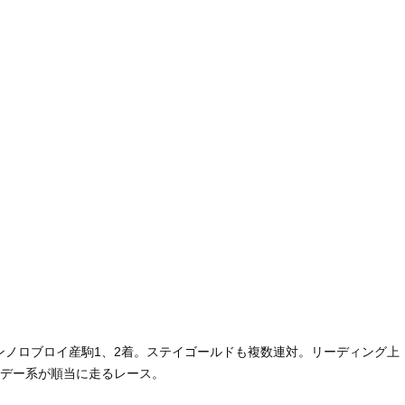
ゼンノロブロイ産駒1、2着。ステイゴールドも複数連対。リーディング上
デー系が順当に走るレース。