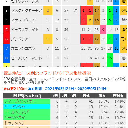
競馬場/コース別のブラッドバイアス集計機能
JRA全競馬場・全コースのブラッドバイアスを、当日のリアルタイム情報
を含めご覧いただけます。