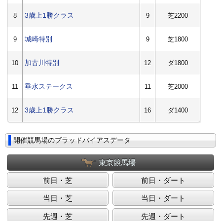
3歳上1勝クラス
8
9
芝2200
城崎特別
9
9
芝1800
加古川特別
10
12
ダ1800
垂水ステークス
11
11
芝2000
3歳上1勝クラス
12
16
ダ1400
開催競馬場のブラッドバイアスデータ
東京競馬場
前日・芝
前日・ダート
当日・芝
当日・ダート
先週・芝
先週・ダート