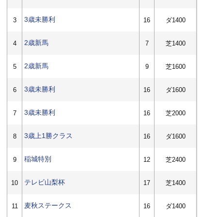
3歳未勝利
3
16
ダ1400
2歳新馬
4
7
芝1400
2歳新馬
5
9
芝1600
3歳未勝利
6
16
ダ1600
3歳未勝利
7
16
芝2000
3歳上1勝クラス
8
16
ダ1600
稲城特別
9
12
芝2400
テレビ山梨杯
10
17
芝1400
麦秋ステークス
11
16
ダ1400