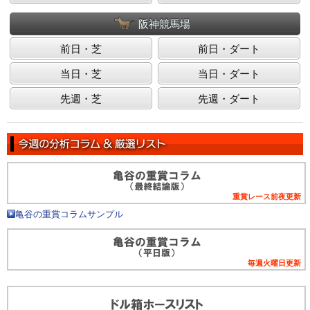
阪神競馬場
前日・芝
前日・ダート
当日・芝
当日・ダート
先週・芝
先週・ダート
重賞レース前夜更新
亀谷の重賞コラムサンプル
毎週火曜日更新