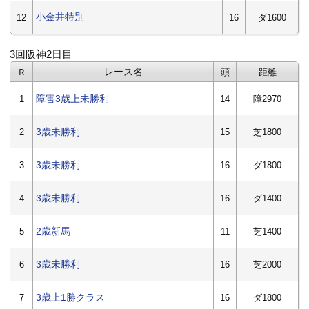
小金井特別
12
16
ダ1600
3回阪神2日目
レース名
Ｒ
頭
距離
障害3歳上未勝利
1
14
障2970
3歳未勝利
2
15
芝1800
3歳未勝利
3
16
ダ1800
3歳未勝利
4
16
ダ1400
2歳新馬
5
11
芝1400
3歳未勝利
6
16
芝2000
3歳上1勝クラス
7
16
ダ1800