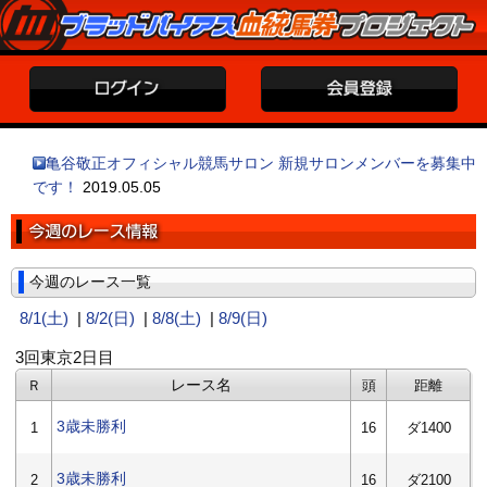
亀谷敬正オフィシャル競馬サロン 新規サロンメンバーを募集中
です！
2019.05.05
今週のレース一覧
8/1(土)
|
8/2(日)
|
8/8(土)
|
8/9(日)
3回東京2日目
レース名
Ｒ
頭
距離
3歳未勝利
1
16
ダ1400
3歳未勝利
2
16
ダ2100